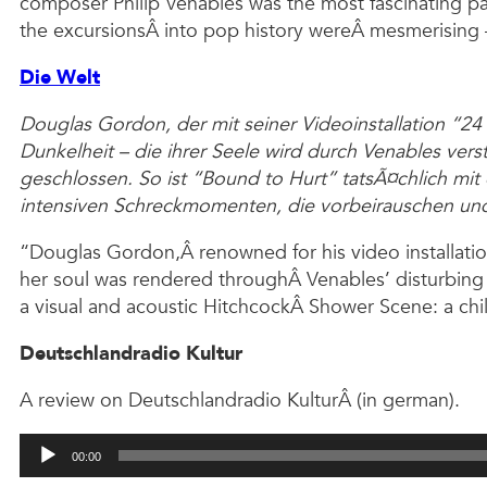
composer Philip Venables was the most fascinating pa
the excursionsÂ into pop history wereÂ mesmerising 
Die Welt
Douglas Gordon, der mit seiner Videoinstallation “24
Dunkelheit – die ihrer Seele wird durch Venables ve
geschlossen. So ist “Bound to Hurt” tatsÃ¤chlich mit 
intensiven Schreckmomenten, die vorbeirauschen un
“Douglas Gordon,Â renowned for his video installat
her soul was rendered throughÂ Venables’ disturbing 
a visual and acoustic HitchcockÂ Shower Scene: a chil
Deutschlandradio Kultur
A review on Deutschlandradio KulturÂ (in german).
Audio
00:00
Player