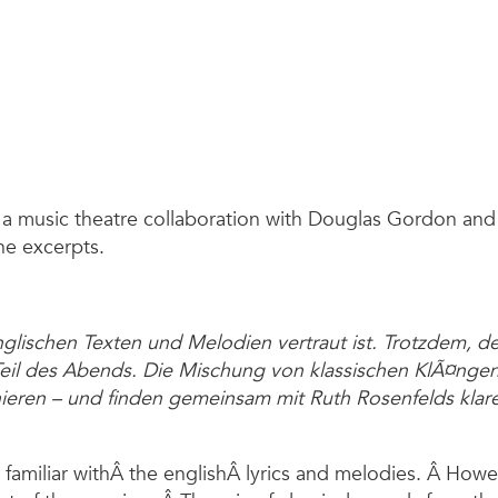
t, a music theatre collaboration with Douglas Gordon an
the excerpts.
nglischen Texten und Melodien vertraut ist. Trotzdem, d
re Teil des Abends. Die Mischung von klassischen KlÃ¤n
nieren – und finden gemeinsam mit Ruth Rosenfelds kl
amiliar withÂ the englishÂ lyrics and melodies. Â Howev