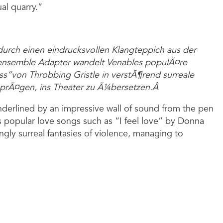
al quarry.”
 durch einen eindrucksvollen Klangteppich aus der
ensemble Adapter wandelt Venables populÃ¤re
ss”von Throbbing Gristle in verstÃ¶rend surreale
n prÃ¤gen, ins Theater zu Ã¼bersetzen.Â
nderlined by an impressive wall of sound from the pen
 popular love songs such as “I feel love” by Donna
ngly surreal fantasies of violence, managing to