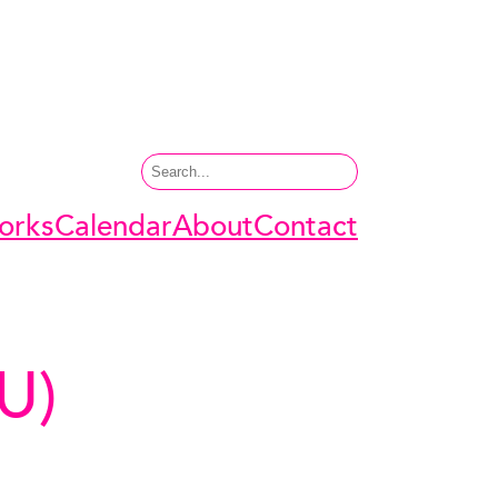
Search
orks
Calendar
About
Contact
U)