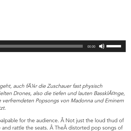
Arrow
keys
to
increase
or
decrease
Use
volume.
00:00
Up/Down
Arrow
keys
to
increase
 geht, auch fÃ¼r die Zuschauer fast physisch
or
ten Drones, also die tiefen und lauten BassklÃ¤nge,
decrease
 Die verfremdeten Popsongs von Madonna und Eminem
volume.
zt.
palpable for the audience. Â Not just the loud thud of
 and rattle the seats. Â TheÂ distorted pop songs of