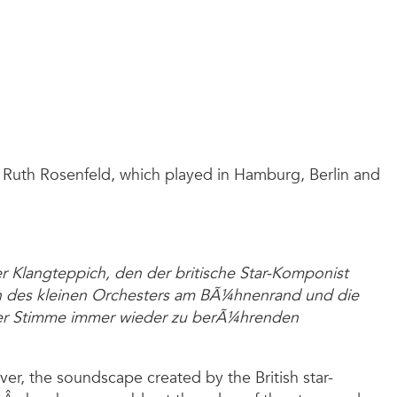
d Ruth Rosenfeld, which played in Hamburg, Berlin and
er Klangteppich, den der britische Star-Komponist
gen des kleinen Orchesters am BÃ¼hnenrand und die
arer Stimme immer wieder zu berÃ¼hrenden
er, the soundscape created by the British star-