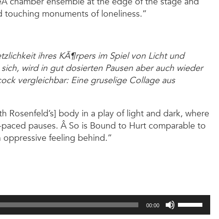
theÂ chamber ensemble at the edge of the stage and
nd touching monuments of loneliness.”
zlichkeit ihres KÃ¶rpers im Spiel von Licht und
sich, wird in gut dosierten Pausen aber auch wieder
cock vergleichbar: Eine gruselige Collage aus
uth Rosenfeld’s] body in a play of light and dark, where
ll-paced pauses. Â So is Bound to Hurt comparable to
n oppressive feeling behind.”
Use
00:00
Up/Down