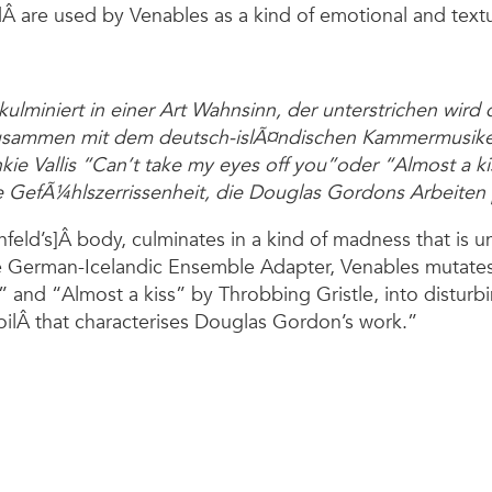
are used by Venables as a kind of emotional and textu
ulminiert in einer Art Wahnsinn, der unterstrichen wird
 Zusammen mit dem deutsch-islÃ¤ndischen Kammermusik
kie Vallis “Can’t take my eyes off you”oder “Almost a ki
he GefÃ¼hlszerrissenheit, die Douglas Gordons Arbeite
feld’s]Â body, culminates in a kind of madness that is u
he German-Icelandic Ensemble Adapter, Venables mutates
” and “Almost a kiss” by Throbbing Gristle, into disturbi
moilÂ that characterises Douglas Gordon’s work.”