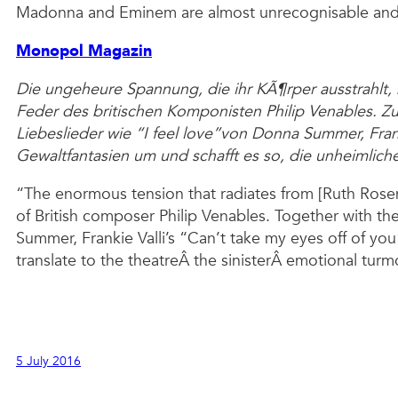
Madonna and Eminem are almost unrecognisable andÂ 
Monopol Magazin
Die ungeheure Spannung, die ihr KÃ¶rper ausstrahlt, k
Feder des britischen Komponisten Philip Venables.
Liebeslieder wie “I feel love”von Donna Summer, Fran
Gewaltfantasien um und schafft es so, die unheimlic
“The enormous tension that radiates from [Ruth Rosen
of British composer Philip Venables. Together with t
Summer, Frankie Valli’s “Can’t take my eyes off of you
translate to the theatreÂ the sinisterÂ emotional tur
5 July 2016