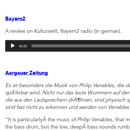
Bayern2
A review on Kulturwelt, Bayern2 radio (in german).
Audio
00:00
Player
Aargauer Zeitung
Es ist besonders die Musik von Philip Venables, die d
spÃ¼rbar wird. Nicht nur das laute Wummern auf der 
die aus den Lautsprechern drÃ¶hnen, sind physisch
sind fast nicht zu erkennen und werden von Venables a
“It is particularlyÂ the music of Philip Venables, tha
the bass drum, but the low, deepÂ bass sounds rumbli