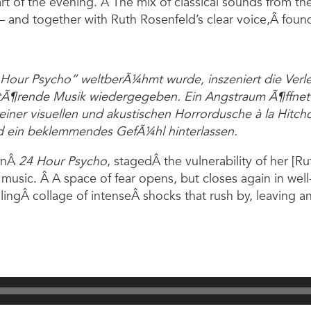
rt of the evening. Â The mix of classical sounds from 
– and together with Ruth Rosenfeld’s clear voice,Â fou
 Hour Psycho” weltberÃ¼hmt wurde, inszeniert die Verlet
rstÃ¶rende Musik wiedergegeben. Ein Angstraum Ã¶ffnet 
einer visuellen und akustischen Horrordusche à la Hitch
d ein beklemmendes GefÃ¼hl hinterlassen.
ionÂ
24 Hour Psycho
, stagedÂ the vulnerability of her [R
music. Â A space of fear opens, but closes again in we
lingÂ collage of intenseÂ shocks that rush by, leaving a