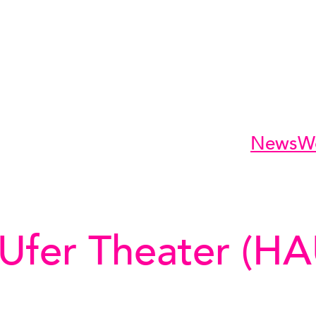
News
W
Ufer Theater (HA