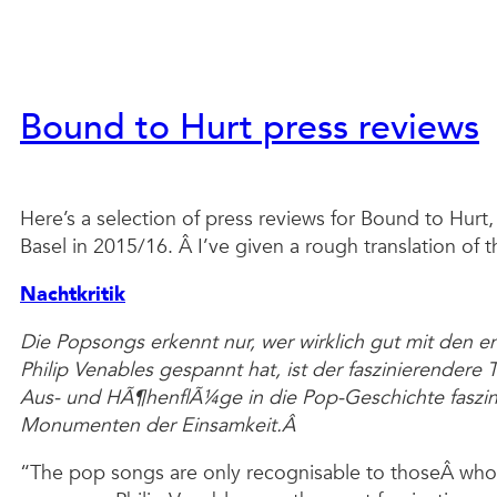
Bound to Hurt press reviews
Here’s a selection of press reviews for Bound to Hur
Basel in 2015/16. Â I’ve given a rough translation of 
Nachtkritik
Die Popsongs erkennt nur, wer wirklich gut mit den e
Philip Venables gespannt hat, ist der faszinierende
Aus- und HÃ¶henflÃ¼ge in die Pop-Geschichte faszi
Monumenten der Einsamkeit.Â
“The pop songs are only recognisable to thoseÂ who f