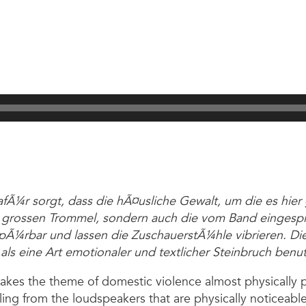
afÃ¼r sorgt, dass die hÃ¤usliche Gewalt, um die es hier
grossen Trommel, sondern auch die vom Band eingespiel
 spÃ¼rbar und lassen die ZuschauerstÃ¼hle vibrieren.
ls eine Art emotionaler und textlicher Steinbruch benut
t makes the theme of domestic violence almost physically 
ng from the loudspeakers that are physically noticeable